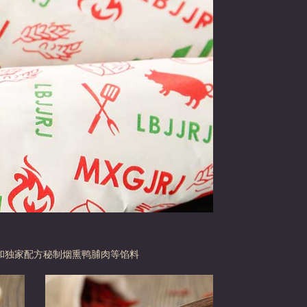
和独家配方秘制烟熏鸭脯肉等馅料