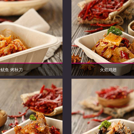
烤鱿鱼 烤秋刀
火焰鸡翅