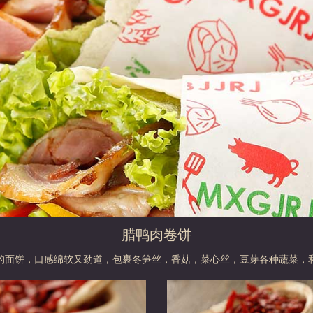
腊鸭肉卷饼
的面饼，口感绵软又劲道，包裹冬笋丝，香菇，菜心丝，豆芽各种蔬菜，