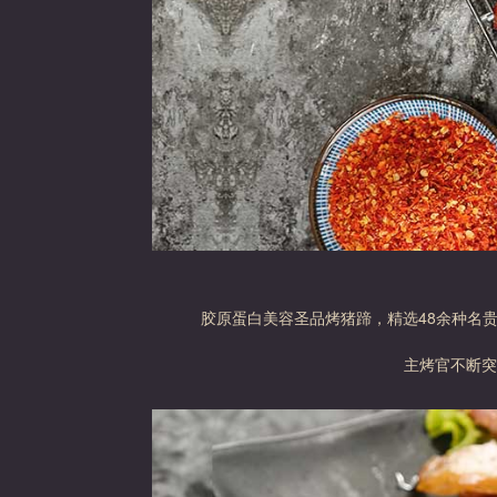
胶原蛋白美容圣品烤猪蹄，精选48余种名
主烤官不断突