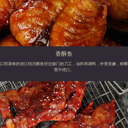
香酥鱼
口而著称的浙江绍兴酥鱼经过秘门的刀工，油炸和调料，外香里嫩，鲜酥
赞不绝口。