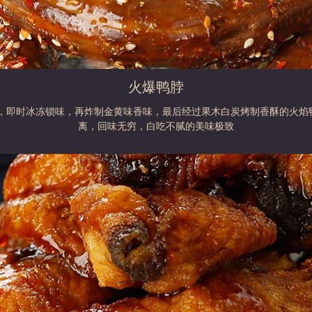
火爆鸭脖
卤，即时冰冻锁味，再炸制金黄味香味，最后经过果木白炭烤制香酥的火
离，回味无穷，白吃不腻的美味极致